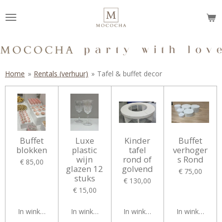
Ga
direct
naar
de
hoofdinhoud
Home
»
Rentals (verhuur)
»
Tafel & buffet decor
Buffet
Luxe
Kinder
Buffet
blokken
plastic
tafel
verhoger
wijn
rond of
s Rond
€ 85,00
glazen 12
golvend
€ 75,00
stuks
€ 130,00
€ 15,00
In winkelwagen
In winkelwagen
In winkelwagen
In winkelwag