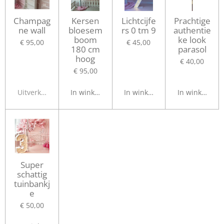
Champag
Kersen
Lichtcijfe
Prachtige
ne wall
bloesem
rs 0 tm 9
authentie
boom
ke look
€ 95,00
€ 45,00
180 cm
parasol
hoog
€ 40,00
€ 95,00
Uitverkocht
In winkelwagen
In winkelwagen
In winkelwag
Super
schattig
tuinbankj
e
€ 50,00