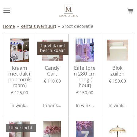
Ga
direct
naar
de
Home
»
Rentals (verhuur)
»
Groot decoratie
hoofdinhoud
Tijdelijk niet
beschikbaar
Kraam
Candy
Eiffeltore
Blok
met dak (
Cart
n 280 cm
zuilen
popcornk
hoog (
€ 110,00
€ 150,00
raam)
hout)
€ 125,00
€ 150,00
In winkelwagen
In winkelwagen
In winkelwagen
In winkelwag
Uitverkocht