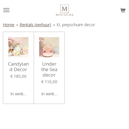
Ga
direct
naar
de
Home
»
Rentals (verhuur)
»
XL piepschuim decor
hoofdinhoud
Candylan
Under
d Decor
the Sea
decor
€ 185,00
€ 110,00
In winkelwagen
In winkelwagen