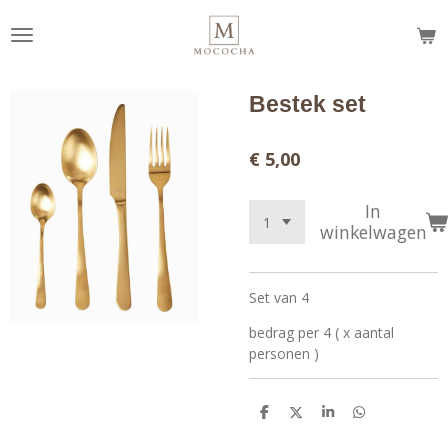
Ga
direct
naar
de
Bestek set
hoofdinhoud
€ 5,00
In
winkelwagen
Set van 4
bedrag per 4 ( x aantal
personen )
D
D
S
D
e
e
h
e
l
e
a
l