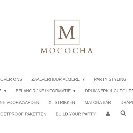
OVER ONS
ZAALVERHUUR ALMERE
PARTY STYLING
E
BELANGRIJKE INFORMATIE
DRUKWERK & CUTOUT
NE VOORWAARDEN
XL STRIKKEN
MATCHA BAR
DRAP
GETPROOF PAKETTEN
BUILD YOUR PARTY