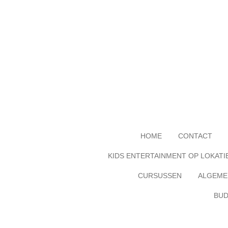
Ga
direct
naar
de
hoofdinhoud
HOME
CONTACT
KIDS ENTERTAINMENT OP LOKATI
CURSUSSEN
ALGEME
BUD