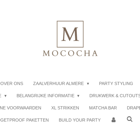
OVER ONS
ZAALVERHUUR ALMERE
PARTY STYLING
E
BELANGRIJKE INFORMATIE
DRUKWERK & CUTOUT
NE VOORWAARDEN
XL STRIKKEN
MATCHA BAR
DRAP
GETPROOF PAKETTEN
BUILD YOUR PARTY