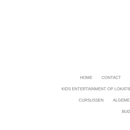
Ga
direct
naar
de
hoofdinhoud
HOME
CONTACT
KIDS ENTERTAINMENT OP LOKATI
CURSUSSEN
ALGEME
BUD