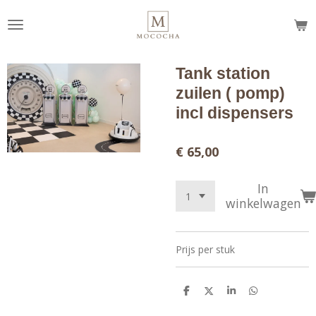
Ga
direct
naar
de
Tank station
hoofdinhoud
zuilen ( pomp)
incl dispensers
€ 65,00
In
winkelwagen
Prijs per stuk
D
D
S
D
e
e
h
e
l
e
a
l