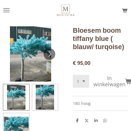
Ga
direct
naar
de
Bloesem boom
hoofdinhoud
tiffany blue (
blauw/ turqoise)
€ 95,00
In
winkelwagen
180 hoog
D
D
S
D
e
e
h
e
l
e
a
l