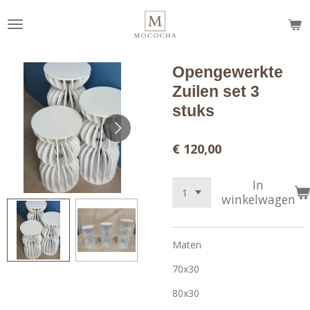
Ga
direct
naar
de
Opengewerkte
hoofdinhoud
Zuilen set 3
stuks
€ 120,00
In
winkelwagen
Maten
70x30
80x30