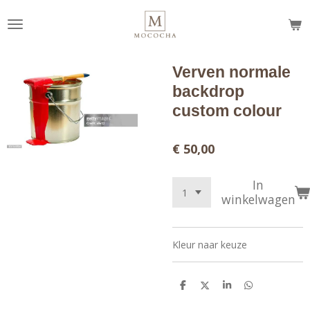
Ga
direct
naar
de
Verven normale
hoofdinhoud
backdrop
custom colour
€ 50,00
In
winkelwagen
Kleur naar keuze
D
D
S
D
e
e
h
e
l
e
a
l