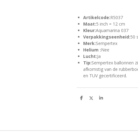
Artikelcode:
R5037
Maat:
5 inch = 12 cm
Kleur:
Aquamarina 037
Verpakkingseenheid:
50 
Merk:
Sempertex
Helium :
Nee
Lucht:
Ja
Tip:
Sempertex ballonnen zi
afkomstig van de rubberboo
en TUV gecertificeerd.
D
D
S
e
e
h
l
e
a
e
l
r
n
e