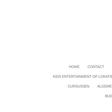
Ga
direct
naar
de
hoofdinhoud
HOME
CONTACT
KIDS ENTERTAINMENT OP LOKATI
CURSUSSEN
ALGEME
BUD