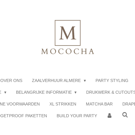
OVER ONS
ZAALVERHUUR ALMERE
PARTY STYLING
E
BELANGRIJKE INFORMATIE
DRUKWERK & CUTOUT
NE VOORWAARDEN
XL STRIKKEN
MATCHA BAR
DRAP
GETPROOF PAKETTEN
BUILD YOUR PARTY