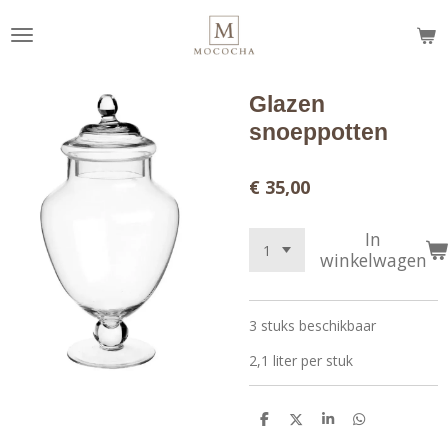
Ga
direct
naar
de
Glazen
hoofdinhoud
snoeppotten
€ 35,00
In
winkelwagen
3 stuks beschikbaar
2,1 liter per stuk
D
D
S
D
e
e
h
e