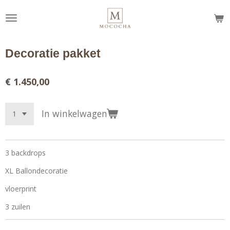
Ga
direct
naar
de
Decoratie pakket
hoofdinhoud
€ 1.450,00
In winkelwagen
3 backdrops
XL Ballondecoratie
vloerprint
3 zuilen