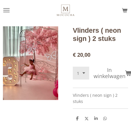
Ga
direct
naar
de
Vlinders ( neon
hoofdinhoud
sign ) 2 stuks
€ 20,00
In
winkelwagen
Vlinders ( neon sign ) 2
stuks
D
D
S
D
e
e
h
e
l
e
a
l